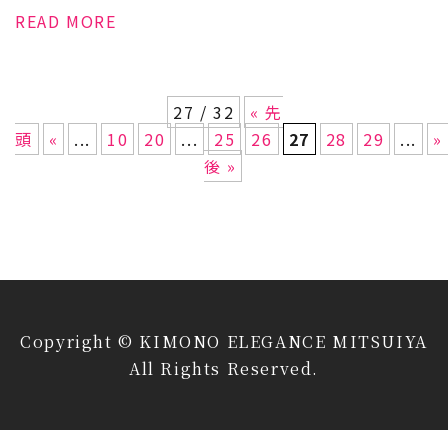
READ MORE
27 / 32
« 先
頭
«
...
10
20
...
25
26
27
28
29
...
»
後 »
Copyright © KIMONO ELEGANCE MITSUIYA
All Rights Reserved.