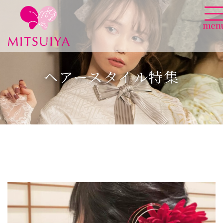
Skip
一宮、北名古屋の振袖
to
content
ヘアースタイル特集